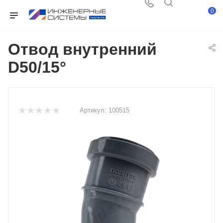
0
Отвод внутренний
D50/15°
Артикул:
100515