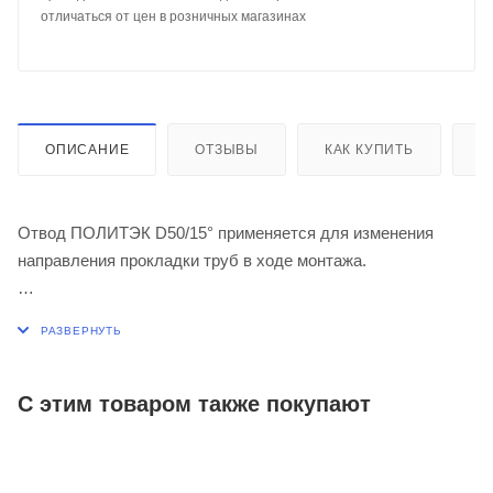
отличаться от цен в розничных магазинах
ОПИСАНИЕ
ОТЗЫВЫ
КАК КУПИТЬ
О
Отвод ПОЛИТЭК D50/15° применяется для изменения
направления прокладки труб в ходе монтажа.
Благодаря канализационным отводам можно повернуть
трубу в любую сторону. Это особенно востребовано при
монтаже сложных трубопроводных систем и при
необходимости обогнуть угол или архитектурный выступ.
С этим товаром также покупают
Применяется при максимальной температуре постоянных
стоков - 80ºС (кратковременная - 95ºС).