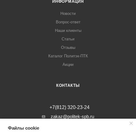
ИНФОРМАЦИЯ
Новости
Вопрос-ответ
Наши клиенты
Статьи
Отзывы
Каталог Политэк-ПТК
Акции
КОНТАКТЫ
+7(812) 320-23-24
zakaz@politek-spb.ru
Файлы cookie
г. Санкт-Петербург, Минеральная ул, д.
31, лит. В, помещение 1-Н, офис 23