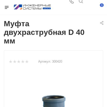
0
Муфта
двухраструбная D 40
мм
Артикул:
300420