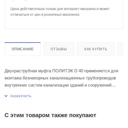
Цена действительна только для интернет-магазина и может
отличаться от цен в розничных магазинах
ОПИСАНИЕ
ОТЗЫВЫ
КАК КУПИТЬ
О
Двухраструбная муфта ПОЛИТЭК D 40 применяется для
монтажа безнапорных канализационных трубопроводов
внутренних систем канализации зданий и сооружений
различного назначения.
Муфта имеет двухраструбную конструкцию и
предназначена для выполнения соединений трубы с двух
С этим товаром также покупают
сторон, благодаря перемычке на внутренней поверхности
муфты.