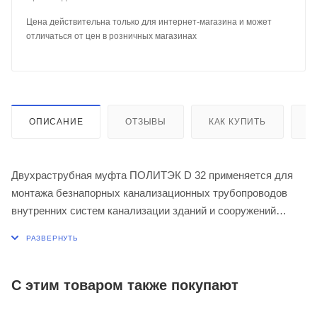
Цена действительна только для интернет-магазина и может
отличаться от цен в розничных магазинах
ОПИСАНИЕ
ОТЗЫВЫ
КАК КУПИТЬ
О
Двухраструбная муфта ПОЛИТЭК D 32 применяется для
монтажа безнапорных канализационных трубопроводов
внутренних систем канализации зданий и сооружений
различного назначения.
Муфта имеет двухраструбную конструкцию и
предназначена для выполнения соединений трубы с двух
С этим товаром также покупают
сторон, благодаря перемычке на внутренней поверхности
муфты.