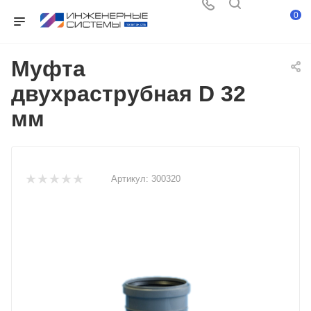
0
Муфта
двухраструбная D 32
мм
Артикул:
300320