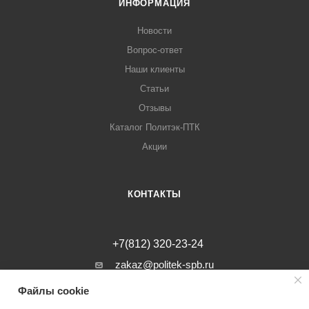
ИНФОРМАЦИЯ
Новости
Вопрос-ответ
Наши клиенты
Статьи
Отзывы
Каталог Политэк-ПТК
Акции
КОНТАКТЫ
+7(812) 320-23-24
zakaz@politek-spb.ru
Файлы cookie
г. Санкт-Петербург, Минеральная ул, д.
31, лит. В, помещение 1-Н, офис 23