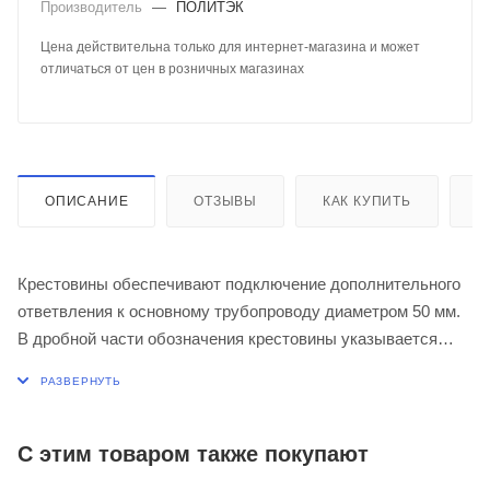
Производитель
—
ПОЛИТЭК
Цена действительна только для интернет-магазина и может
отличаться от цен в розничных магазинах
ОПИСАНИЕ
ОТЗЫВЫ
КАК КУПИТЬ
О
Крестовины обеспечивают подключение дополнительного
ответвления к основному трубопроводу диаметром 50 мм.
В дробной части обозначения крестовины указывается
угол отвода дополнительного ответвления (45о или 90о).
Материал крестовины - полипропилен. Применяется при
максимальной температуре постоянных стоков - 80ºС
(кратковременная - 95ºС). Срок службы - не менее 50 лет.
С этим товаром также покупают
Чтобы купить крестовину Политек, воспользуйтесь