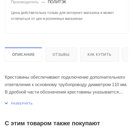
Производитель
—
ПОЛИТЭК
Цена действительна только для интернет-магазина и может
отличаться от цен в розничных магазинах
ОПИСАНИЕ
ОТЗЫВЫ
КАК КУПИТЬ
О
Крестовины обеспечивают подключение дополнительного
ответвления к основному трубопроводу диаметром 110 мм.
В дробной части обозначения крестовины указывается
угол отвода дополнительного ответвления (45о или 90о).
Материал крестовины - полипропилен. Применяется при
максимальной температуре постоянных стоков - 80ºС
(кратковременная - 95ºС). Срок службы - не менее 50 лет.
С этим товаром также покупают
Чтобы купить крестовину Политек, воспользуйтесь