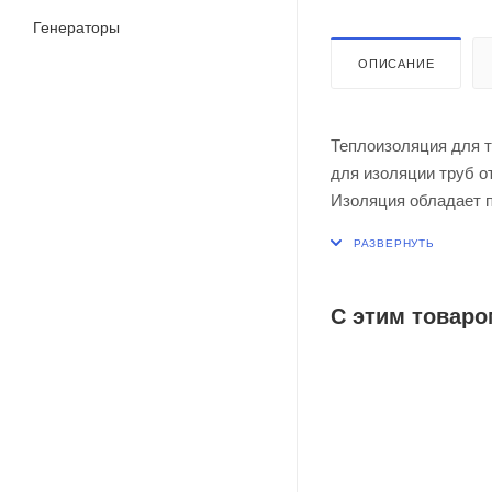
Генераторы
ОПИСАНИЕ
Теплоизоляция для тр
для изоляции труб о
Изоляция обладает 
строительным матер
Полимерное покрыти
надежной защитой дл
тепловое расширение
С этим товаро
Прогрессивная техно
полимерной пленки о