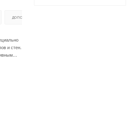
ДОПОЛНИТЕЛЬНО
пециально
ов и стен.
сивным
ию
ировать
убки и