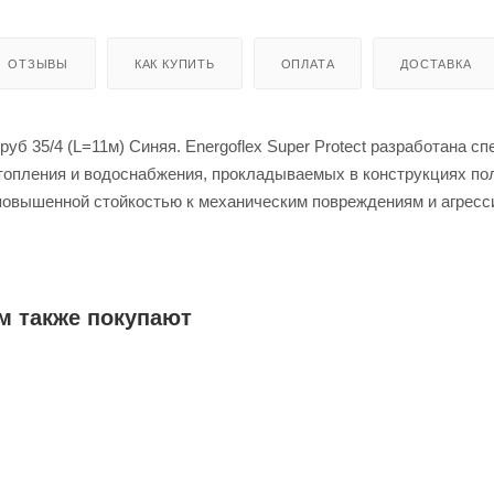
ОТЗЫВЫ
КАК КУПИТЬ
ОПЛАТА
ДОСТАВКА
уб 35/4 (L=11м) Синяя. Energoflex Super Protect разработана с
топления и водоснабжения, прокладываемых в конструкциях пол
повышенной стойкостью к механическим повреждениям и агрес
иалам.
е повышает прочность трубок на 50%, тем самым делая изоляц
я труб, а упругий слой полиэтиленовой пены помогает компенс
 труб.
м также покупают
логия одновременного экструдирования пенополиэтиленовой тр
беспечивает надежную сварку теплоизоляции и покрытия.