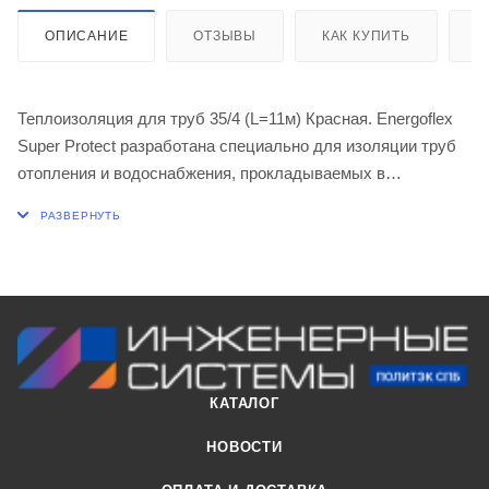
ОПИСАНИЕ
ОТЗЫВЫ
КАК КУПИТЬ
О
Теплоизоляция для труб 35/4 (L=11м) Красная. Energoflex
Super Protect разработана специально для изоляции труб
отопления и водоснабжения, прокладываемых в
конструкциях полов и стен.
Изоляция обладает повышенной стойкостью к
механическим повреждениям и агрессивным строительным
материалам.
Полимерное покрытие повышает прочность трубок на 50%,
тем самым делая изоляцию надежной защитой для труб, а
упругий слой полиэтиленовой пены помогает
компенсировать тепловое расширение труб.
КАТАЛОГ
Прогрессивная технология одновременного
экструдирования пенополиэтиленовой трубки и
НОВОСТИ
полимерной пленки обеспечивает надежную сварку