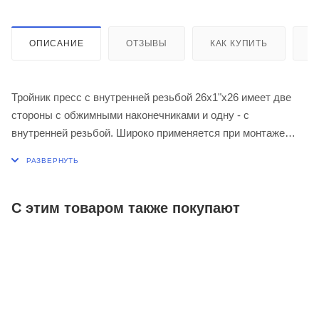
ОПИСАНИЕ
ОТЗЫВЫ
КАК КУПИТЬ
О
Тройник пресс с внутренней резьбой 26х1"х26 имеет две
стороны с обжимными наконечниками и одну - с
внутренней резьбой. Широко применяется при монтаже
водопроводных и отопительных систем. Изделие подходит
для соединения с металлополимерными трубами и
трубами из сшитого полиэтилена.
С этим товаром также покупают