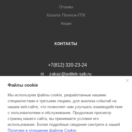
Отзывы
Каталог Политэк-ПТК
Акции
КОНТАКТЫ
+7(812) 320-23-24
zakaz@politek-spb.ru
Файлы cookie
г. Санкт-Петербург, Минеральная ул, д.
31, лит. В, помещение 1-Н, офис 23
Мы используем файлы cookie, разработанные нашими
специалистами и третьими лицами, для анализа событий на
нашем веб-сайте, что позволяет нам улучшать взаимодействие
с пользователями и обслуживание. Продолжая просмотр
страниц нашего сайта, вы принимаете условия его
2026 © Инженерные системы Политэк СПБ Все права защищены
использования. Более подробные сведения смотрите в нашей
Политике в отношении файлов Cookie
.