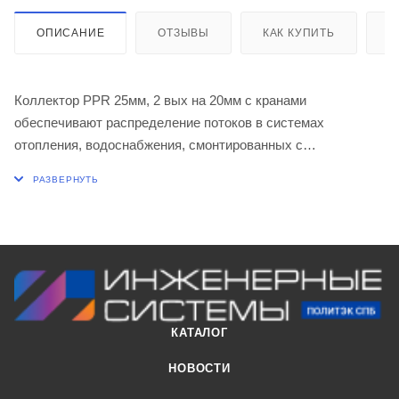
ОПИСАНИЕ
ОТЗЫВЫ
КАК КУПИТЬ
О
Коллектор PPR 25мм, 2 вых на 20мм с кранами
обеспечивают распределение потоков в системах
отопления, водоснабжения, смонтированных с
применением полипропиленовых труб. Коллекторы
оснащены встроенными отсечными (запорными) шаровыми
кранами на отводах позволяющими отключать отдельного
потребителя. Запирающие элементы шаровых кранов
выполнены из высококачественной латуни. Поставляется в
комплекте с заглушкой без воздухоотводчика.
КАТАЛОГ
НОВОСТИ