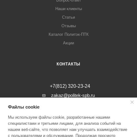
Вопрос-ответ
Наши клиенты
Статьи
Отзывы
Каталог Политэк-ПТК
Акции
КОНТАКТЫ
+7(812) 320-23-24
zakaz@politek-spb.ru
Файлы cookie
г. Санкт-Петербург, Минеральная ул, д.
31, лит. В, помещение 1-Н, офис 23
Мы используем файлы cookie, разработанные нашими
специалистами и третьими лицами, для анализа событий на
нашем веб-сайте, что позволяет нам улучшать взаимодействие
с пользователями и обслуживание. Продолжая просмотр