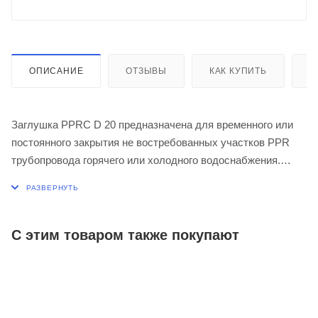
ОПИСАНИЕ
ОТЗЫВЫ
КАК КУПИТЬ
О
Заглушка PPRC D 20 предназначена для временного или
постоянного закрытия не востребованных участков PPR
трубопровода горячего или холодного водоснабжения.
Заглушка применяется при максимальной температуре
перекачиваемой воды - 80ºС (кратковременная - 95ºС).
С этим товаром также покупают