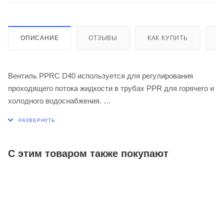
ОПИСАНИЕ
ОТЗЫВЫ
КАК КУПИТЬ
О
Вентиль PPRC D40 используется для регулирования
проходящего потока жидкости в трубах PPR для горячего и
холодного водоснабжения.
Материал корпуса - полипропилен. Закладные детали -
латунь.
С этим товаром также покупают
Применяется при максимальной температуре
перекачиваемой воды - 80ºС (кратковременная - 95ºС).