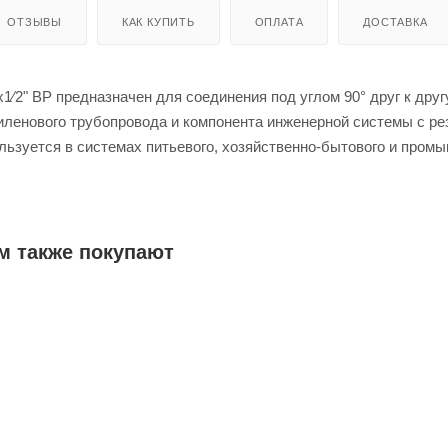
ОТЗЫВЫ
КАК КУПИТЬ
ОПЛАТА
ДОСТАВКА
1⁄2" ВР предназначен для соединения под углом 90° друг к друг
иленового трубопровода и компонента инженерной системы с р
ьзуется в системах питьевого, хозяйственно-бытового и пром
х холодного, горячего водоснабжения и отопления. Монтаж со с
трубопровода осуществляется методом раструбной сварки.
м также покупают