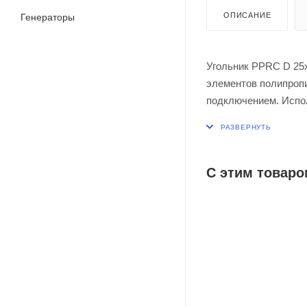
ОПИСАНИЕ
Генераторы
Угольник PPRC D 25х
элементов полипроп
подключением. Испол
назначения, система
полипропиленового 
С этим товаро