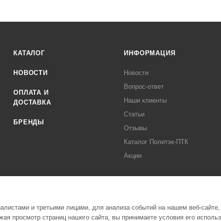
КАТАЛОГ
ИНФОРМАЦИЯ
НОВОСТИ
Новости
Вопрос-ответ
ОПЛАТА И
Наши клиенты
ДОСТАВКА
Статьи
БРЕНДЫ
Отзывы
Каталог Политэк-ПТК
Акции
листами и третьими лицами, для анализа событий на нашем веб-сайте,
ая просмотр страниц нашего сайта, вы принимаете условия его исполь