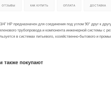
ОТЗЫВЫ
КАК КУПИТЬ
ОПЛАТА
ДОСТАВКА
/4" НР предназначен для соединения под углом 90° друг к друг
иленового трубопровода и компонента инженерной системы с р
ьзуется в системах питьевого, хозяйственно-бытового и пром
х холодного, горячего водоснабжения и отопления. Монтаж со 
трубопровода осуществляется методом раструбной сварки.
м также покупают