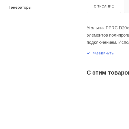
ОПИСАНИЕ
Генераторы
Угольник PPRC D20х3
элементов полипроп
подключением. Испол
назначения, система
полипропиленового 
С этим товаро