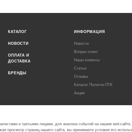
КАТАЛОГ
ИНФОРМАЦИЯ
НОВОСТИ
Новости
Вопрос-ответ
ОПЛАТА И
Наши клиенты
ДОСТАВКА
Статьи
БРЕНДЫ
Отзывы
Каталог Политэк-ПТК
Акции
листами и третьими лицами, для анализа событий на нашем веб-сайте,
ая просмотр страниц нашего сайта, вы принимаете условия его исполь