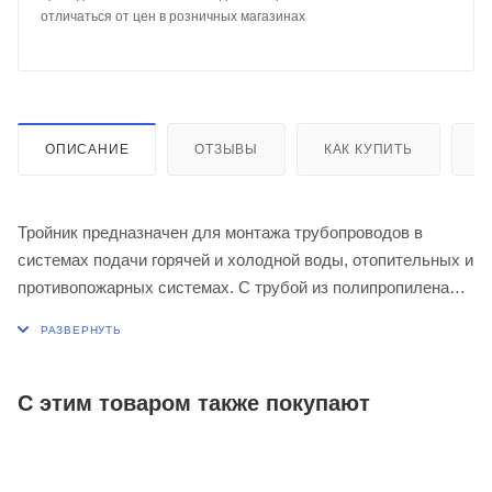
отличаться от цен в розничных магазинах
ОПИСАНИЕ
ОТЗЫВЫ
КАК КУПИТЬ
О
Тройник предназначен для монтажа трубопроводов в
системах подачи горячей и холодной воды, отопительных и
противопожарных системах. С трубой из полипропилена
тройник соединяется способом термической сварки, с
металлической трубой – путем вкручивания.
С этим товаром также покупают