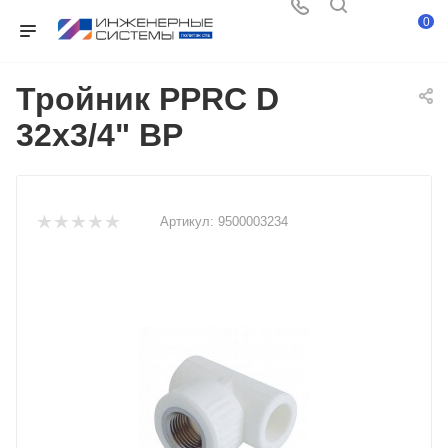
0
Тройник PPRC D
32х3/4" ВР
Артикул:
9500003234