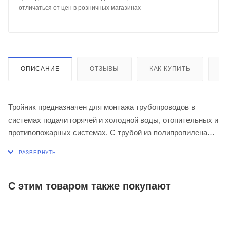
отличаться от цен в розничных магазинах
ОПИСАНИЕ
ОТЗЫВЫ
КАК КУПИТЬ
О
Тройник предназначен для монтажа трубопроводов в
системах подачи горячей и холодной воды, отопительных и
противопожарных системах. С трубой из полипропилена
тройник соединяется способом термической сварки, с
металлической трубой – путем вкручивания.
С этим товаром также покупают