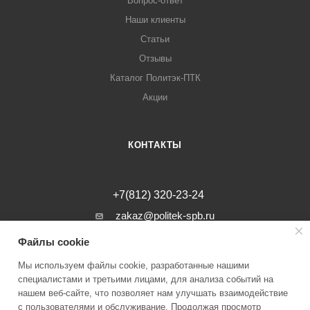
Вопрос-ответ
Наши клиенты
Статьи
Отзывы
Каталог Политэк-ПТК
Акции
КОНТАКТЫ
+7(812) 320-23-24
zakaz@politek-spb.ru
Файлы cookie
г. Санкт-Петербург, Минеральная ул, д.
31, лит. В, помещение 1-Н, офис 23
Мы используем файлы cookie, разработанные нашими
специалистами и третьими лицами, для анализа событий на
нашем веб-сайте, что позволяет нам улучшать взаимодействие
с пользователями и обслуживание. Продолжая просмотр