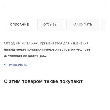
ОПИСАНИЕ
ОТЗЫВЫ
КАК КУПИТЬ
О
Отвод PPRC D 63⁄45 применяется для изменения
направления полипропиленовой трубы на угол без
изменения ее диаметра.
Используется при максимальной температуре
перекачиваемой воды - 80ºС (кратковременная - 95ºС).
Назначение - полив, отопление, холодное водоснабжение,
горячее водоснабжение.
С этим товаром также покупают