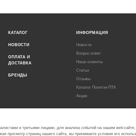
КАТАЛОГ
ИНФОРМАЦИЯ
НОВОСТИ
Новости
Вопрос-ответ
ОПЛАТА И
Наши клиенты
ДОСТАВКА
Статьи
БРЕНДЫ
Отзывы
Каталог Политэк-ПТК
Акции
листами и третьими лицами, для анализа событий на нашем веб-сайте,
ая просмотр страниц нашего сайта, вы принимаете условия его исполь