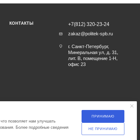
КОНТАКТЫ
+7(812) 320-23-24
zakaz@politek-spb.ru
г. Санкт-Петербург,
Минеральная ул, д. 31,
лит. В, помещение 1-Н,
офис 23
ПРИНИМАЮ
 что позволяет нам улучшать
зования. Более подробные сведения
НЕ ПРИНИМАЮ
ка оператора в отношении обработки персональных данных