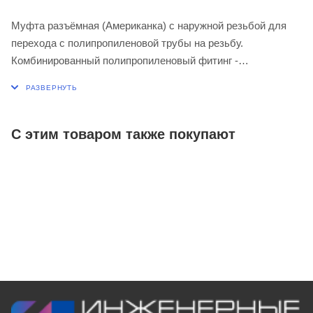
Муфта разъёмная (Американка) с наружной резьбой для
перехода с полипропиленовой трубы на резьбу.
Комбинированный полипропиленовый фитинг -
представляет собой разъемное соединение между
металлической и пластиковой трубой. Латунные части
производятся методом горячего штампования, пластиковые
- методом литья под давлением.
С этим товаром также покупают