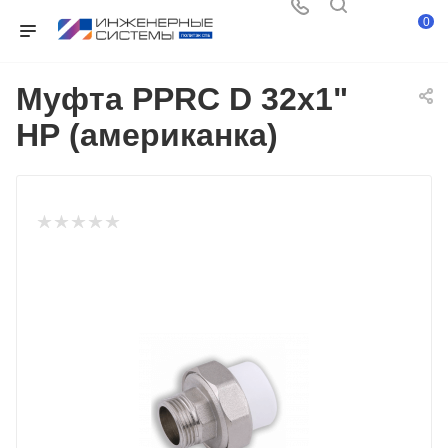
0
Муфта PPRC D 32х1"
НР (американка)