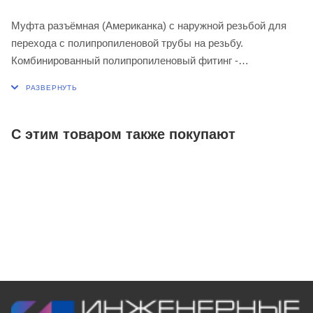
Муфта разъёмная (Американка) с наружной резьбой для
перехода с полипропиленовой трубы на резьбу.
Комбинированный полипропиленовый фитинг -
представляет собой разъемное соединение между
металлической и пластиковой трубой. Латунные части
производятся методом горячего штампования, пластиковые
- методом литья под давлением.
С этим товаром также покупают