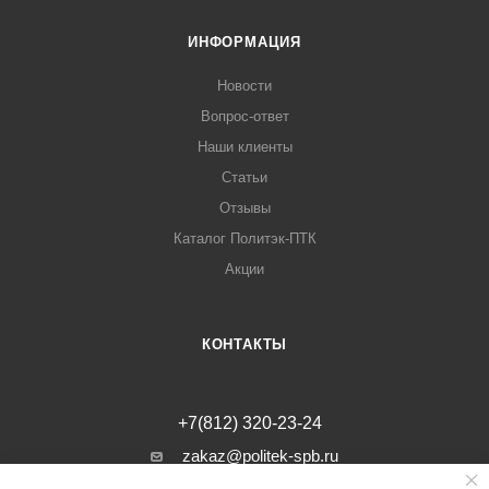
надежность соединения.
Химическая стойкость муфты к большинству веществ и
ИНФОРМАЦИЯ
растворов позволяет использовать ее в различных
Новости
условиях эксплуатации.
Вопрос-ответ
Наши клиенты
Статьи
Отзывы
Каталог Политэк-ПТК
Акции
КОНТАКТЫ
+7(812) 320-23-24
zakaz@politek-spb.ru