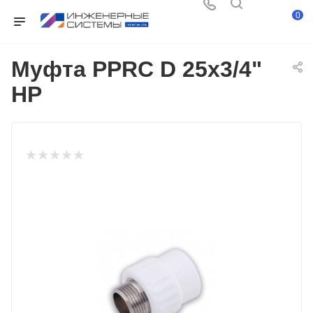
0
Муфта PPRC D 25х3/4"
НР