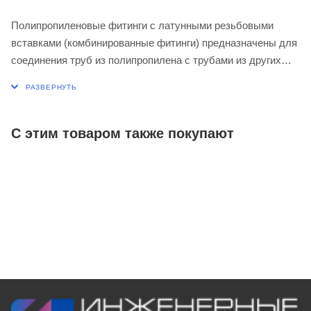
Полипропиленовые фитинги с латунными резьбовыми
вставками (комбинированные фитинги) предназначены для
соединения труб из полипропилена с трубами из других
материалов, арматурой, сантехническими и отопительными
приборами, прочим оборудованием, имеющим резьбовое
подключение. Фитиги изготовлены из высококачественных
материалов - Корпус – из полипропилена, массивные
С этим товаром также покупают
закладные элементы – из никелированной латуни.