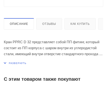
ОПИСАНИЕ
ОТЗЫВЫ
КАК КУПИТЬ
О
Кран PPRC D 32 представляет собой ПП фитинг, который
состоит из ПП корпуса с шаром внутри из углеродистой
стали, имеющий внутри отверстие стандартного прохода и
пластиковой ручкой.
Кран имеет два рабочих положения - "открыто-закрыто".
Назначение: предназначен для перекрытия потока
транспортируемой среды по полипропиленовым трубам,
С этим товаром также покупают
перекрытия потока при организации систем внутреннего
холодного и горячего водоснабжения и разводки систем
центрального отопления.