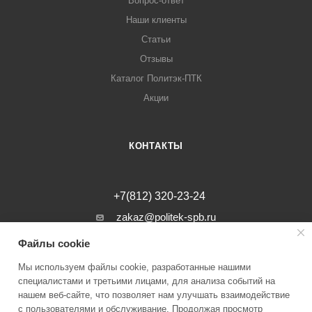
Вопрос-ответ
Наши клиенты
Статьи
Отзывы
Каталог Политэк-ПТК
Акции
КОНТАКТЫ
+7(812) 320-23-24
zakaz@politek-spb.ru
Файлы cookie
г. Санкт-Петербург, Минеральная ул, д.
31, лит. В, помещение 1-Н, офис 23
Мы используем файлы cookie, разработанные нашими
специалистами и третьими лицами, для анализа событий на
нашем веб-сайте, что позволяет нам улучшать взаимодействие
с пользователями и обслуживание. Продолжая просмотр