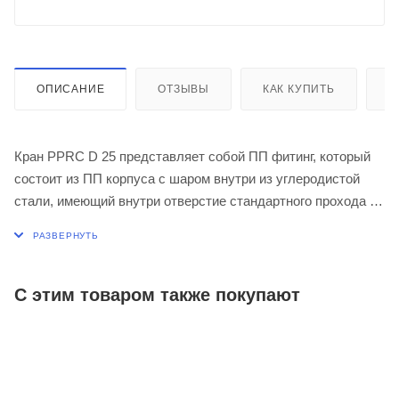
ОПИСАНИЕ
ОТЗЫВЫ
КАК КУПИТЬ
О
Кран PPRC D 25 представляет собой ПП фитинг, который
состоит из ПП корпуса с шаром внутри из углеродистой
стали, имеющий внутри отверстие стандартного прохода и
пластиковой ручкой.
Кран имеет два рабочих положения - "открыто-закрыто".
Назначение: предназначен для перекрытия потока
транспортируемой среды по полипропиленовым трубам,
С этим товаром также покупают
перекрытия потока при организации систем внутреннего
холодного и горячего водоснабжения и разводки систем
центрального отопления.