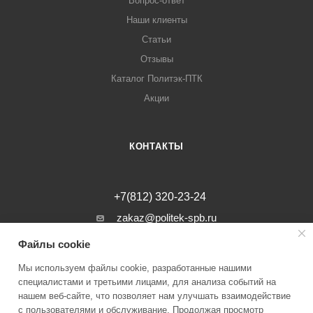
Вопрос-ответ
Наши клиенты
Статьи
Отзывы
Каталог Политэк-ПТК
Акции
КОНТАКТЫ
+7(812) 320-23-24
zakaz@politek-spb.ru
Файлы cookie
г. Санкт-Петербург, Минеральная ул, д.
31, лит. В, помещение 1-Н, офис 23
Мы используем файлы cookie, разработанные нашими
специалистами и третьими лицами, для анализа событий на
нашем веб-сайте, что позволяет нам улучшать взаимодействие
с пользователями и обслуживание. Продолжая просмотр