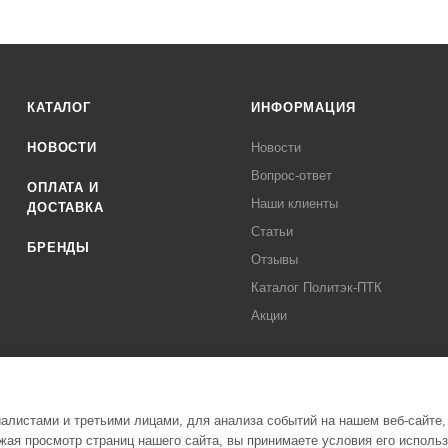
КАТАЛОГ
ИНФОРМАЦИЯ
НОВОСТИ
Новости
Вопрос-ответ
ОПЛАТА И
Наши клиенты
ДОСТАВКА
Статьи
БРЕНДЫ
Отзывы
Каталог Политэк-ПТК
Акции
листами и третьими лицами, для анализа событий на нашем веб-сайте,
ая просмотр страниц нашего сайта, вы принимаете условия его исполь