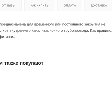
ОТЗЫВЫ
КАК КУПИТЬ
ОПЛАТА
ДОСТАВКА
предназначена для временного или постоянного закрытия не
тков внутреннего канализационного трубопровода. Как правило
фитинги.
в раструбном соединении осуществляется с помощью резиновог
ьца.
м также покупают
симальной температуре постоянных стоков - 80ºС (кратковреме
ее 50 лет.