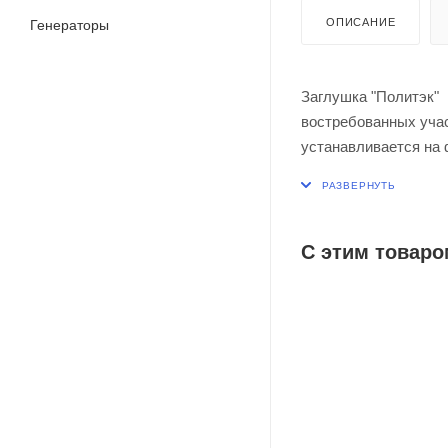
ОПИСАНИЕ
Генераторы
Заглушка "Политэк" 
востребованных учас
устанавливается на 
Фиксация заглушки 
уплотнительного кол
С этим товаро
Применяется при мак
95ºС).
Срок службы - не мен