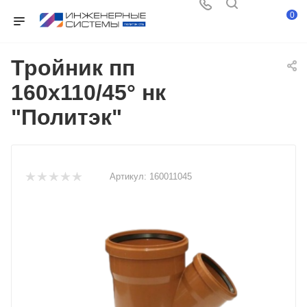
0
Тройник пп
160х110/45° нк
"Политэк"
Артикул:
160011045