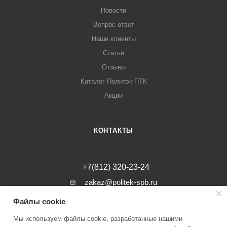
Новости
Вопрос-ответ
Наши клиенты
Статьи
Отзывы
Каталог Политэк-ПТК
Акции
КОНТАКТЫ
+7(812) 320-23-24
zakaz@politek-spb.ru
Файлы cookie
г. Санкт-Петербург, Минеральная ул, д.
31, лит. В, помещение 1-Н, офис 23
Мы используем файлы cookie, разработанные нашими