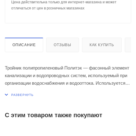
Цена действительна только для интернет-магазина и может
отличаться от цен в розничных магазинах
ОПИСАНИЕ
ОТЗЫВЫ
КАК КУПИТЬ
О
Тройник полипропиленовый Политэк — фасонный элемент
канализации и водопроводных систем, используемый при
организации водоснабжения и водооттока. Используется
для разветвления одной трубы в две и наоборот. Образует
прочное герметичное соединение, устойчивое к
механическим нагрузкам и внутреннему давлению. Тройник
изготовлен из сополимезированного полипропилена,
С этим товаром также покупают
который отличается высокой пожарной безопасностью,
долговечностью, устойчивостью и химическим реагентам.