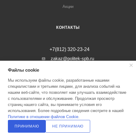
Акции
КОНТАКТЫ
+7(812) 320-23-24
zakaz@politek-spb.ru
Файлы cookie
г. Санкт-Петербург, Минеральная ул, д.
31, лит. В, помещение 1-Н, офис 23
Мы используем файлы cookie, разработанные нашими
специалистами и третьими лицами, для анализа событий на
нашем веб-сайте, что позволяет нам улучшать взаимодействие
с пользователями и обслуживание. Продолжая просмотр
страниц нашего сайта, вы принимаете условия его
2026 © Инженерные системы Политэк СПБ Все права защищены
использования. Более подробные сведения смотрите в нашей
Политике в отношении файлов Cookie
.
Политика оператора в отношении обработки персональных данных
ПРИНИМАЮ
НЕ ПРИНИМАЮ