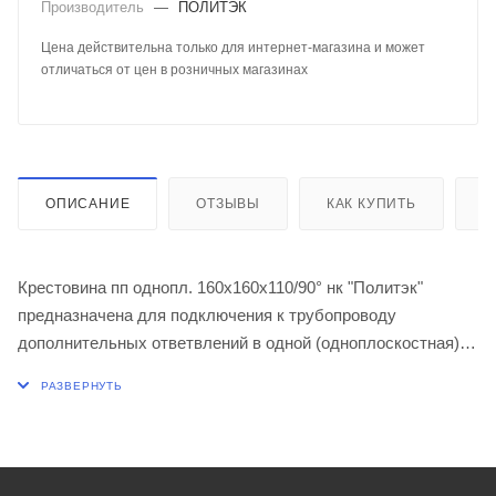
Производитель
—
ПОЛИТЭК
Цена действительна только для интернет-магазина и может
отличаться от цен в розничных магазинах
ОПИСАНИЕ
ОТЗЫВЫ
КАК КУПИТЬ
О
Крестовина пп однопл. 160х160х110/90° нк "Политэк"
предназначена для подключения к трубопроводу
дополнительных ответвлений в одной (одноплоскостная)
или в двух плоскостях (двухплоскостная).
Применяется при максимальной температуре постоянных
стоков - 70ºС (кратковременная - 95ºС).