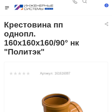
0
Крестовина пп
однопл.
160х160х160/90° нк
"Политэк"
Артикул:
161616087