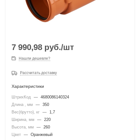
7 990,98
руб.
/шт
Нашли дешевле?
Рассчитать доставку
Характеристики
ШтрихКод
—
4680086140324
Длина , мм
—
350
Вес(брутто), кг
—
1,7
Ширина, мм
—
220
Высота, мм
—
260
Цвет
—
Оранжевый