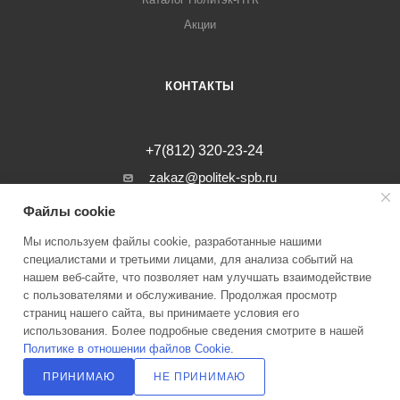
Акции
КОНТАКТЫ
+7(812) 320-23-24
zakaz@politek-spb.ru
Файлы cookie
г. Санкт-Петербург, Минеральная ул, д.
31, лит. В, помещение 1-Н, офис 23
Мы используем файлы cookie, разработанные нашими
специалистами и третьими лицами, для анализа событий на
нашем веб-сайте, что позволяет нам улучшать взаимодействие
с пользователями и обслуживание. Продолжая просмотр
страниц нашего сайта, вы принимаете условия его
2026 © Инженерные системы Политэк СПБ Все права защищены
использования. Более подробные сведения смотрите в нашей
Политике в отношении файлов Cookie
.
Политика оператора в отношении обработки персональных данных
ПРИНИМАЮ
НЕ ПРИНИМАЮ