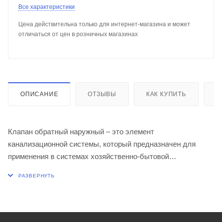
Все характеристики
Цена действительна только для интернет-магазина и может
отличаться от цен в розничных магазинах
ОПИСАНИЕ
ОТЗЫВЫ
КАК КУПИТЬ
О
Клапан обратный наружный – это элемент
канализационной системы, который предназначен для
применения в системах хозяйственно-бытовой
канализации зданий. Он изготовлен из
непластифицированного ПВХ. Основной задачей данного
приспособления является эффективная защита от
подтопления помещений, расположенных низко, что может
произойти по причине возвратного течения сточных вод.