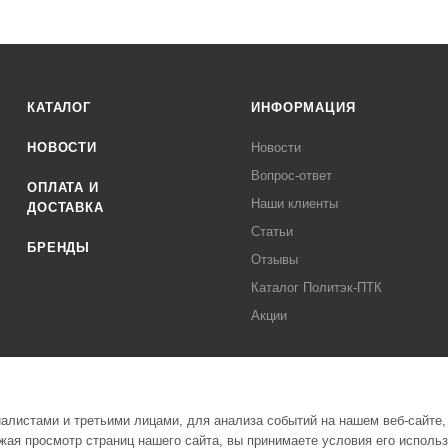
КАТАЛОГ
ИНФОРМАЦИЯ
НОВОСТИ
Новости
Вопрос-ответ
ОПЛАТА И
Наши клиенты
ДОСТАВКА
Статьи
БРЕНДЫ
Отзывы
Каталог Политэк-ПТК
Акции
листами и третьими лицами, для анализа событий на нашем веб-сайте,
ая просмотр страниц нашего сайта, вы принимаете условия его исполь