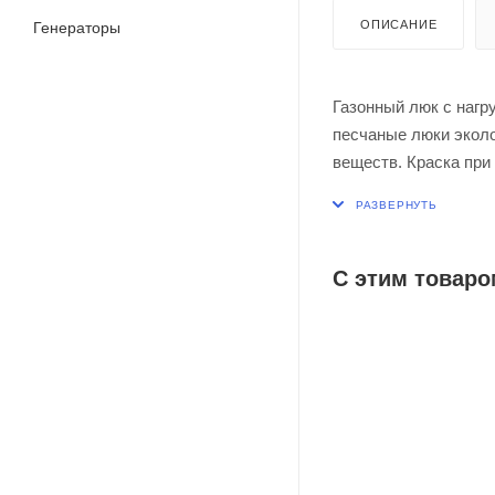
ОПИСАНИЕ
Генераторы
Газонный люк с нагр
песчаные люки экол
веществ. Краска при
не стирается и не вы
сохраняют все свои 
климатических услов
С этим товаро