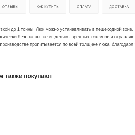
ОТЗЫВЫ
КАК КУПИТЬ
ОПЛАТА
ДОСТАВКА
узкой до 1 тонны. Люк можно устанавливать в пешеходной зоне.
огически безопасны, не выделяют вредных токсинов и отравля
 производстве пропитывается по всей толщине люка, благодаря 
горает. Люки выдерживают перепады температур от - 60 до + 60 
свойства в этом диапазоне, не деформируется и подходят для 
ий. Подходит для дренажных, фильтрационных и ж/б колодцев.
м также покупают