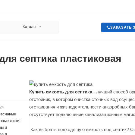
Каталог
ЗАКАЗАТЬ 
для септика пластиковая
Купить емкость для септика
- лучший способ ор
отстойник, в котором очистка сточных вод осущес
отстаивания и жизнеде¤тельности анаэробных бак
024
песчаные
отсутствует подключение канализационным магист
нные люки:
ры и
Как выбрать подходящую емкость под септик? Со
ва в