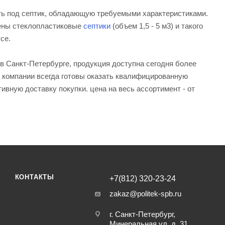
сть под септик, обладающую требуемыми характеристиками.
ены стеклопластиковые
септики
(объем 1,5 - 5 м3) и такого
се.
в Санкт-Петербурге, продукция доступна сегодня более
ки компании всегда готовы оказать квалифицированную
ивную доставку покупки. цена на весь ассортимент - от
КОНТАКТЫ
+7(812) 320-23-24
zakaz@politek-spb.ru
г. Санкт-Петербург,
Минеральная ул, д. 31,