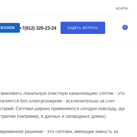
ВОЙТИ
0
+7(812) 320-23-24
ЗВОНОК
ЗАДАТЬ ВОПРОС
ганизовать локальную очистную канализацию: септик - это
твляется без электроэнергии - исключительно за счет
терий. Септики широко применяются сегодня повсюду, где
ралям (например, в дачных и загородных домах).
временное решение - это септики, имеющие емкость из