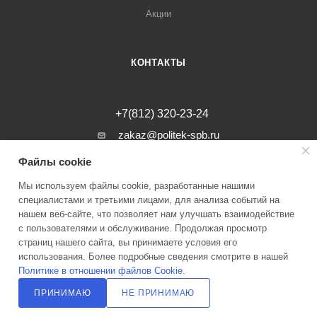
Акции
КОНТАКТЫ
+7(812) 320-23-24
zakaz@politek-spb.ru
Файлы cookie
г. Санкт-Петербург, Минеральная ул, д.
31, лит. В, помещение 1-Н, офис 23
Мы используем файлы cookie, разработанные нашими
специалистами и третьими лицами, для анализа событий на
нашем веб-сайте, что позволяет нам улучшать взаимодействие
с пользователями и обслуживание. Продолжая просмотр
страниц нашего сайта, вы принимаете условия его
2026 © Инженерные системы Политэк СПБ Все права защищены
использования. Более подробные сведения смотрите в нашей
Политике в отношении файлов Cookie
.
Политика оператора в отношении обработки персональных данных
ПРИНИМАЮ
НЕ ПРИНИМАЮ