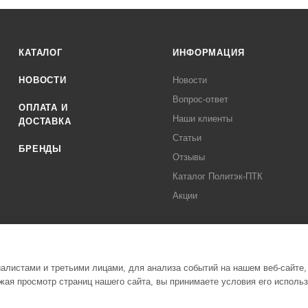
КАТАЛОГ
ИНФОРМАЦИЯ
НОВОСТИ
Новости
Вопрос-ответ
ОПЛАТА И
Наши клиенты
ДОСТАВКА
Статьи
БРЕНДЫ
Отзывы
Каталог Политэк-ПТК
Акции
листами и третьими лицами, для анализа событий на нашем веб-сайте,
ая просмотр страниц нашего сайта, вы принимаете условия его исполь
Полити
стемы Политэк СПБ Все права защищены