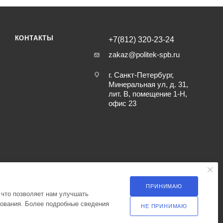
КОНТАКТЫ
+7(812) 320-23-24
zakaz@politek-spb.ru
г. Санкт-Петербург,
Минеральная ул, д. 31,
лит. В, помещение 1-Н,
офис 23
ПРИНИМАЮ
 что позволяет нам улучшать
зования. Более подробные сведения
НЕ ПРИНИМАЮ
ка оператора в отношении обработки персональных данных