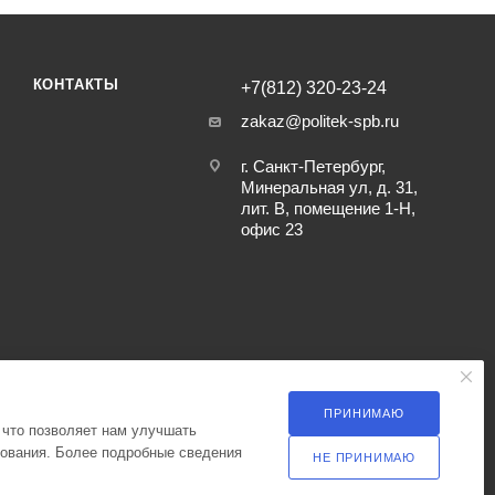
КОНТАКТЫ
+7(812) 320-23-24
zakaz@politek-spb.ru
г. Санкт-Петербург,
Минеральная ул, д. 31,
лит. В, помещение 1-Н,
офис 23
ПРИНИМАЮ
 что позволяет нам улучшать
зования. Более подробные сведения
НЕ ПРИНИМАЮ
ка оператора в отношении обработки персональных данных