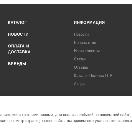
КАТАЛОГ
ИНФОРМАЦИЯ
НОВОСТИ
Новости
Вопрос-ответ
ОПЛАТА И
Наши клиенты
ДОСТАВКА
Статьи
БРЕНДЫ
Отзывы
Каталог Политэк-ПТК
Акции
листами и третьими лицами, для анализа событий на нашем веб-сайте,
ая просмотр страниц нашего сайта, вы принимаете условия его исполь
Полити
стемы Политэк СПБ Все права защищены