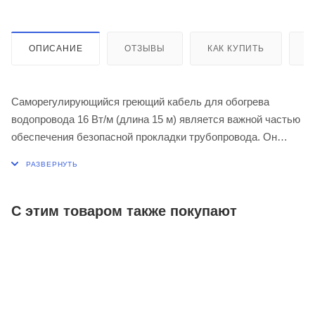
ОПИСАНИЕ
ОТЗЫВЫ
КАК КУПИТЬ
О
Саморегулирующийся греющий кабель для обогрева
водопровода 16 Вт/м (длина 15 м) является важной частью
обеспечения безопасной прокладки трубопровода. Он
создает оптимальную температуру, исключает
промерзание, возникновение протечек, постепенное
разрушение целостности трубопровода. В пользу того,
чтобы купить такой вариант кабеля говорит его
С этим товаром также покупают
способность к саморегулированию и продолжительный
срок использования. Установка кабеля помогает заметно
уменьшить уровень теплопотери, повысить эффективность
отопительной системы.