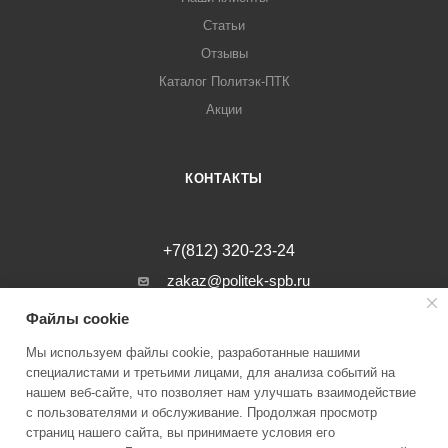
Статьи
Отзывы
Каталог Политэк-ПТК
Акции
КОНТАКТЫ
+7(812) 320-23-24
zakaz@politek-spb.ru
Файлы cookie
г. Санкт-Петербург, Минеральная ул, д.
31, лит. В, помещение 1-Н, офис 23
Мы используем файлы cookie, разработанные нашими
специалистами и третьими лицами, для анализа событий на
нашем веб-сайте, что позволяет нам улучшать взаимодействие
с пользователями и обслуживание. Продолжая просмотр
страниц нашего сайта, вы принимаете условия его