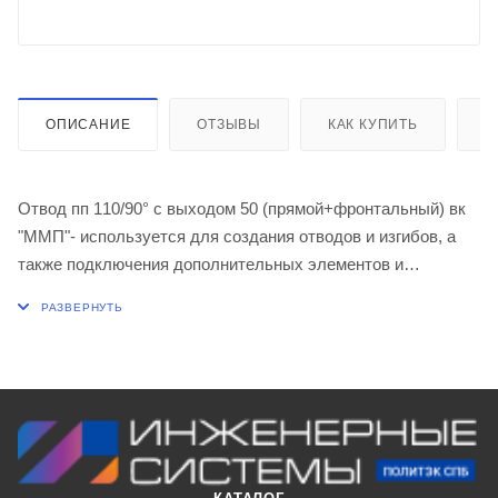
ОПИСАНИЕ
ОТЗЫВЫ
КАК КУПИТЬ
О
Отвод пп 110/90° с выходом 50 (прямой+фронтальный) вк
"ММП"- используется для создания отводов и изгибов, а
также подключения дополнительных элементов и
сантехнических устройств канализационных
коммуникаций. Выход отвода может быть прямым,
фронтальным, левым и правым. Применяется при
максимальной температуре постоянных стоков - 80ºС
(кратковременная - 95ºС).