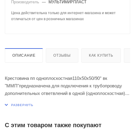
Производитель
—
МУЛЬТИМИРПЛАСТ
Цена действительна только для интернет-магазина и может
отличаться от цен в розничных магазинах
ОПИСАНИЕ
ОТЗЫВЫ
КАК КУПИТЬ
О
Крестовина пп одноплоскостная110х50х50/90° вк
"ММП"предназначена для подключения к трубопроводу
дополнительных ответвлений в одной (одноплоскостная)
или в двух (двухплосткостная) плоскостях. Предлагаемые
на сайте крестовины обеспечивают подключение
дополнительного ответвления к основному трубопроводу
диаметром 50 или 110 мм. Применяется при максимальной
С этим товаром также покупают
температуре постоянных стоков - 80ºС (кратковременная -