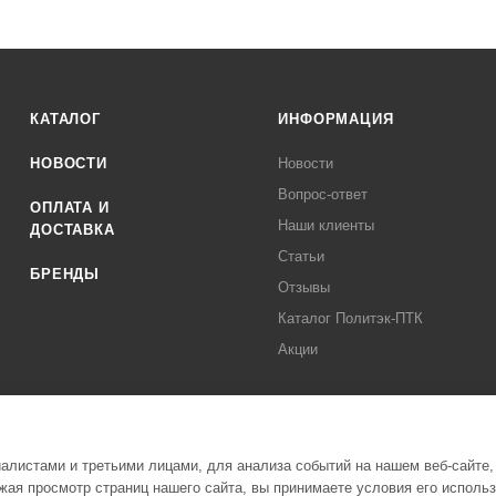
КАТАЛОГ
ИНФОРМАЦИЯ
НОВОСТИ
Новости
Вопрос-ответ
ОПЛАТА И
Наши клиенты
ДОСТАВКА
Статьи
БРЕНДЫ
Отзывы
Каталог Политэк-ПТК
Акции
листами и третьими лицами, для анализа событий на нашем веб-сайте,
ая просмотр страниц нашего сайта, вы принимаете условия его исполь