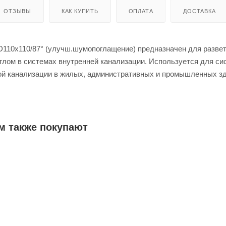
ОТЗЫВЫ
КАК КУПИТЬ
ОПЛАТА
ДОСТАВКА
D110х110/87° (улучш.шумопоглащение) предназначен для разве
глом в системах внутренней канализации. Используется для си
ой канализации в жилых, административных и промышленных зд
утренних водостоков для зданий высотой до 10 метров.
м также покупают