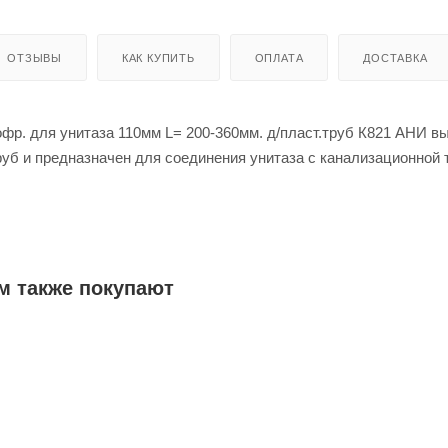
ОТЗЫВЫ
КАК КУПИТЬ
ОПЛАТА
ДОСТАВКА
офр. для унитаза 110мм L= 200-360мм. д/пласт.труб К821 АНИ в
б и предназначен для соединения унитаза с канализационной 
 нет необходимости заранее замерять угол и расстояние
м также покупают