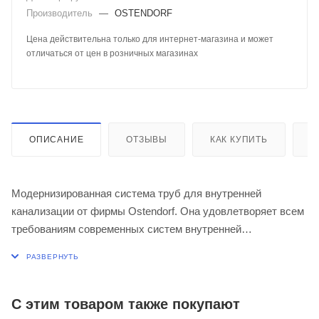
Производитель
—
OSTENDORF
Цена действительна только для интернет-магазина и может
отличаться от цен в розничных магазинах
ОПИСАНИЕ
ОТЗЫВЫ
КАК КУПИТЬ
О
Модернизированная система труб для внутренней
канализации от фирмы Ostendorf. Она удовлетворяет всем
требованиям современных систем внутренней
канализации, начиная от звукоизоляции и противопожарной
защиты, вплоть до упрощенной прокладки труб благодаря
сантиметровой маркировке. При этом сохранены все
важные свойства материалов, такие как химическая
С этим товаром также покупают
стойкость, трудновоспламеняемость, стойкость к