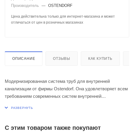
Производитель
—
OSTENDORF
Цена действительна только для интернет-магазина и может
отличаться от цен в розничных магазинах
ОПИСАНИЕ
ОТЗЫВЫ
КАК КУПИТЬ
О
Модернизированная система труб для внутренней
канализации от фирмы Ostendorf. Она удовлетворяет всем
требованиям современных систем внутренней
канализации, начиная от звукоизоляции и противопожарной
защиты, вплоть до упрощенной прокладки труб благодаря
сантиметровой маркировке. При этом сохранены все
важные свойства материалов, такие как химическая
С этим товаром также покупают
стойкость, трудновоспламеняемость, стойкость к