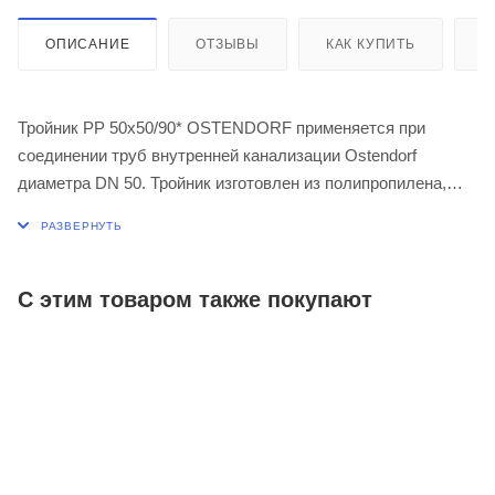
ОПИСАНИЕ
ОТЗЫВЫ
КАК КУПИТЬ
О
Тройник PP 50х50/90* OSTENDORF применяется при
соединении труб внутренней канализации Ostendorf
диаметра DN 50. Тройник изготовлен из полипропилена,
устойчивого к воздействию горячей воды и обладающего
длительной огнестойкостью.
С этим товаром также покупают