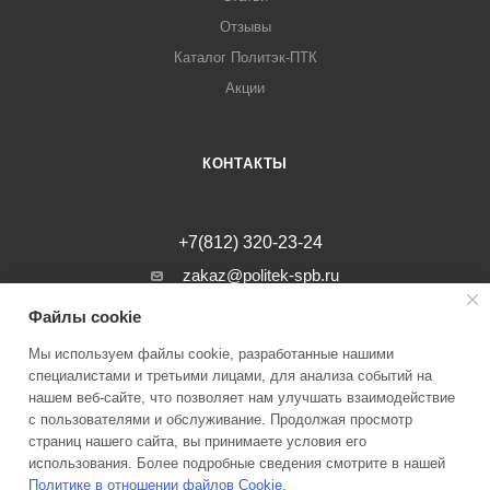
Отзывы
Каталог Политэк-ПТК
Акции
КОНТАКТЫ
+7(812) 320-23-24
zakaz@politek-spb.ru
Файлы cookie
г. Санкт-Петербург, Минеральная ул, д.
31, лит. В, помещение 1-Н, офис 23
Мы используем файлы cookie, разработанные нашими
специалистами и третьими лицами, для анализа событий на
нашем веб-сайте, что позволяет нам улучшать взаимодействие
с пользователями и обслуживание. Продолжая просмотр
страниц нашего сайта, вы принимаете условия его
2026 © Инженерные системы Политэк СПБ Все права защищены
использования. Более подробные сведения смотрите в нашей
Политике в отношении файлов Cookie
.