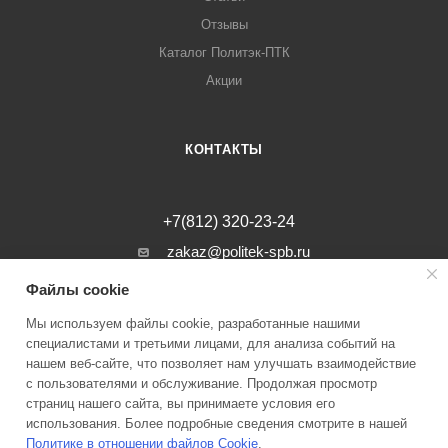
Отзывы
Каталог Политэк-ПТК
Акции
КОНТАКТЫ
+7(812) 320-23-24
zakaz@politek-spb.ru
Файлы cookie
г. Санкт-Петербург, Минеральная ул, д.
31, лит. В, помещение 1-Н, офис 23
Мы используем файлы cookie, разработанные нашими
специалистами и третьими лицами, для анализа событий на
нашем веб-сайте, что позволяет нам улучшать взаимодействие
с пользователями и обслуживание. Продолжая просмотр
страниц нашего сайта, вы принимаете условия его
2026 © Инженерные системы Политэк СПБ Все права защищены
использования. Более подробные сведения смотрите в нашей
Политике в отношении файлов Cookie
.