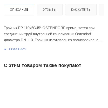
ОПИСАНИЕ
ОТЗЫВЫ
КАК КУПИТЬ
О
Тройник PP 110х50/45* OSTENDORF применяется при
соединении труб внутренней канализации Ostendorf
диаметра DN 110. Тройник изготовлен из полипропилена,
устойчивого к воздействию горячей воды и обладающего
длительной огнестойкостью.
С этим товаром также покупают