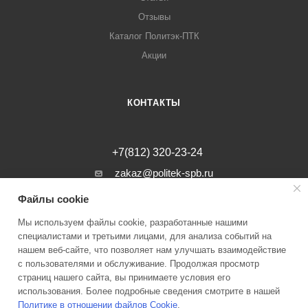
Отзывы
Каталог Политэк-ПТК
Акции
КОНТАКТЫ
+7(812) 320-23-24
zakaz@politek-spb.ru
Файлы cookie
г. Санкт-Петербург, Минеральная ул, д.
31, лит. В, помещение 1-Н, офис 23
Мы используем файлы cookie, разработанные нашими
специалистами и третьими лицами, для анализа событий на
нашем веб-сайте, что позволяет нам улучшать взаимодействие
с пользователями и обслуживание. Продолжая просмотр
страниц нашего сайта, вы принимаете условия его
2026 © Инженерные системы Политэк СПБ Все права защищены
использования. Более подробные сведения смотрите в нашей
Политике в отношении файлов Cookie
.