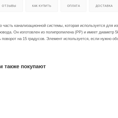
ОТЗЫВЫ
КАК КУПИТЬ
ОПЛАТА
ДОСТАВКА
о часть канализационной системы, которая используется для и
овода. Он изготовлен из полипропилена (PP) и имеет диаметр 5
 поворот на 15 градусов. Элемент используется, если нужно об
е или изменить направление стока, для уменьшения вероятности
мо в стену или в угол, в этом месте могут скапливаться отходы)
его вида системы. Отвод Ostendorf соответствует действующ
начен для скрытой установки. Поставляется в сером цвете.
м также покупают