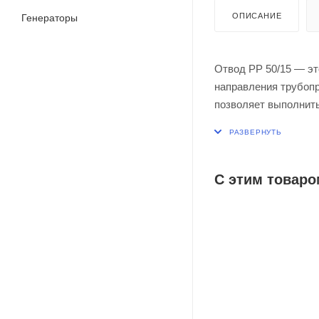
ОПИСАНИЕ
Генераторы
Отвод PP 50/15 — эт
направления трубопр
позволяет выполнить
какое-то препятстви
(если труба идет пря
для улучшения внешн
стандартам, предназ
С этим товаро