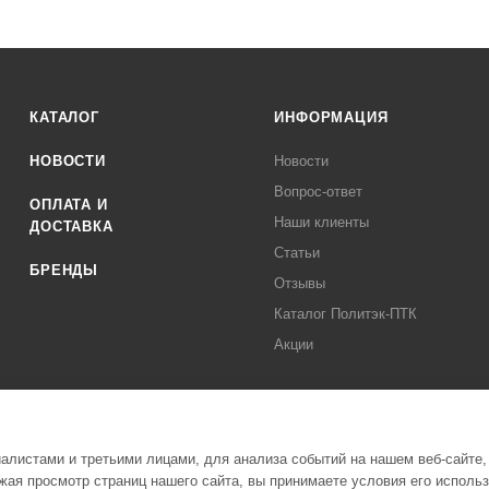
КАТАЛОГ
ИНФОРМАЦИЯ
НОВОСТИ
Новости
Вопрос-ответ
ОПЛАТА И
Наши клиенты
ДОСТАВКА
Статьи
БРЕНДЫ
Отзывы
Каталог Политэк-ПТК
Акции
листами и третьими лицами, для анализа событий на нашем веб-сайте,
ая просмотр страниц нашего сайта, вы принимаете условия его исполь