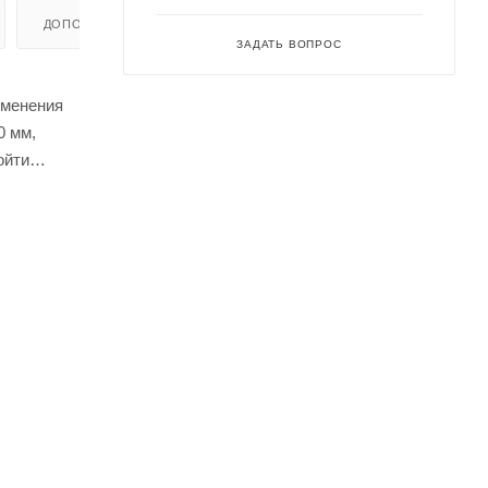
ДОПОЛНИТЕЛЬНО
ЗАДАТЬ ВОПРОС
зменения
0 мм,
ойти
 засоров
, а также
им