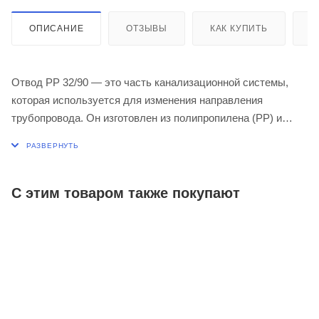
ОПИСАНИЕ
ОТЗЫВЫ
КАК КУПИТЬ
О
Отвод PP 32/90 — это часть канализационной системы,
которая используется для изменения направления
трубопровода. Он изготовлен из полипропилена (PP) и
имеет диаметр 32 мм, позволяет выполнить поворот на 90
градусов. Элемент используется, если нужно обойти какое-
то препятствие или изменить направление стока, для
уменьшения вероятности засоров (если труба идет прямо в
С этим товаром также покупают
стену или в угол, в этом месте могут скапливаться
отходы), а также для улучшения внешнего вида системы.
Отвод Ostendorf соответствует действующим стандартам,
предназначен для скрытой установки. Поставляется в
сером цвете.