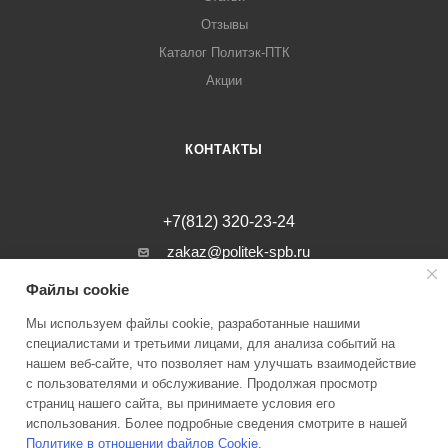
Отзывы
Каталог Политэк-ПТК
Акции
КОНТАКТЫ
+7(812) 320-23-24
zakaz@politek-spb.ru
Файлы cookie
г. Санкт-Петербург, Минеральная ул, д.
31, лит. В, помещение 1-Н, офис 23
Мы используем файлы cookie, разработанные нашими
специалистами и третьими лицами, для анализа событий на
нашем веб-сайте, что позволяет нам улучшать взаимодействие
с пользователями и обслуживание. Продолжая просмотр
страниц нашего сайта, вы принимаете условия его
2026 © Инженерные системы Политэк СПБ Все права защищены
использования. Более подробные сведения смотрите в нашей
Политике в отношении файлов Cookie
.