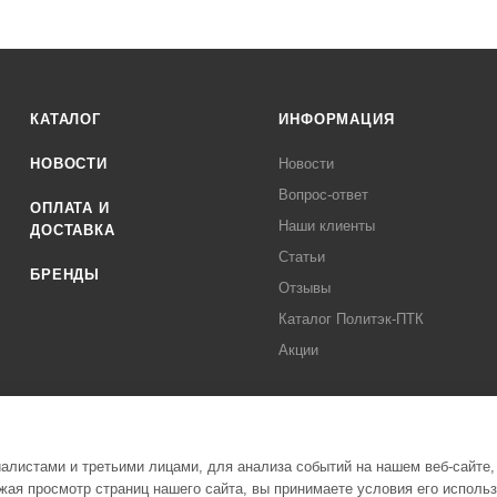
КАТАЛОГ
ИНФОРМАЦИЯ
НОВОСТИ
Новости
Вопрос-ответ
ОПЛАТА И
Наши клиенты
ДОСТАВКА
Статьи
БРЕНДЫ
Отзывы
Каталог Политэк-ПТК
Акции
листами и третьими лицами, для анализа событий на нашем веб-сайте,
ая просмотр страниц нашего сайта, вы принимаете условия его исполь