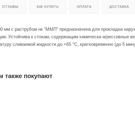
ОТЗЫВЫ
КАК КУПИТЬ
ОПЛАТА
ДОСТАВКА
00 мм с раструбом нк "ММП" предназначена для прокладки нару
ии. Устойчива к стокам, содержащим химически агрессивные в
туру сливаемой жидкости до +65 °C, кратковременно (до 5 мин
 соединение с уплотнительным кольцом обеспечивает полную
кая внутренняя поверхность препятствует возникновению отлож
м также покупают