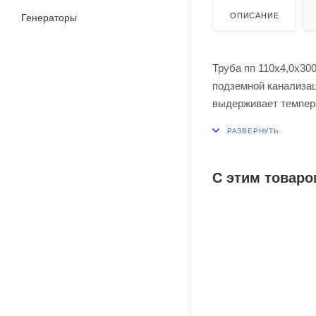
ОПИСАНИЕ
Генераторы
Труба пп 110х4,0х30
подземной канализац
выдерживает темпера
+95 °C. Раструбное
герметичность. Глад
С этим товаро