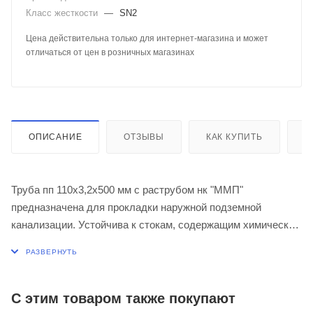
Класс жесткости
—
SN2
Цена действительна только для интернет-магазина и может
отличаться от цен в розничных магазинах
ОПИСАНИЕ
ОТЗЫВЫ
КАК КУПИТЬ
О
Труба пп 110х3,2х500 мм с раструбом нк "ММП"
предназначена для прокладки наружной подземной
канализации. Устойчива к стокам, содержащим химически
агрессивные вещества, выдерживает температуру
сливаемой жидкости до +65 °C, кратковременно (до 5
минут) — до +95 °C. Раструбное соединение с
уплотнительным кольцом обеспечивает полную
С этим товаром также покупают
герметичность. Гладкая внутренняя поверхность