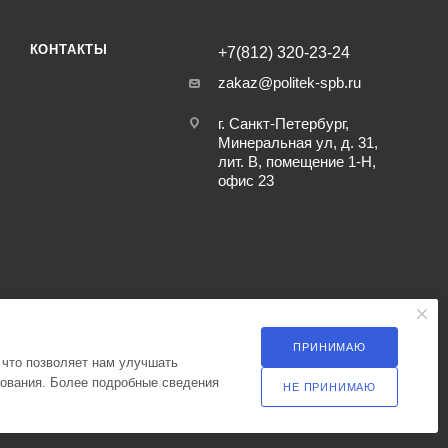
КОНТАКТЫ
+7(812) 320-23-24
zakaz@politek-spb.ru
г. Санкт-Петербург,
Минеральная ул, д. 31,
лит. В, помещение 1-Н,
офис 23
ПРИНИМАЮ
 что позволяет нам улучшать
зования. Более подробные сведения
НЕ ПРИНИМАЮ
ка оператора в отношении обработки персональных данных