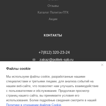
Отзывы
Каталог Политэк-ПТК
Акции
КОНТАКТЫ
+7(812) 320-23-24
zakaz@politek-spb.ru
Файлы cookie
г. Санкт-Петербург, Минеральная ул, д.
31, лит. В, помещение 1-Н, офис 23
Мы используем файлы cookie, разработанные нашими
специалистами и третьими лицами, для анализа событий на
нашем веб-сайте, что позволяет нам улучшать взаимодействие
с пользователями и обслуживание. Продолжая просмотр
страниц нашего сайта, вы принимаете условия его
2026 © Инженерные системы Политэк СПБ Все права защищены
использования. Более подробные сведения смотрите в нашей
Политике в отношении файлов Cookie
.