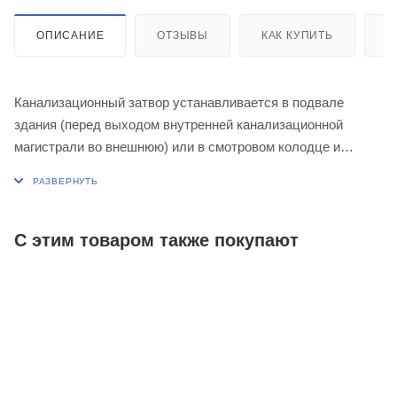
ОПИСАНИЕ
ОТЗЫВЫ
КАК КУПИТЬ
О
Канализационный затвор устанавливается в подвале
здания (перед выходом внутренней канализационной
магистрали во внешнюю) или в смотровом колодце и
предотвращает обратный ход стоков при засоре
канализационных магистралей.
С этим товаром также покупают